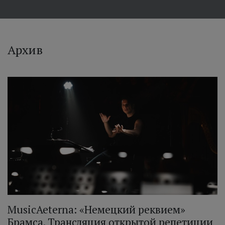
Архив
MusicAeterna: «Немецкий реквием»
Брамса. Трансляция открытой репетиции