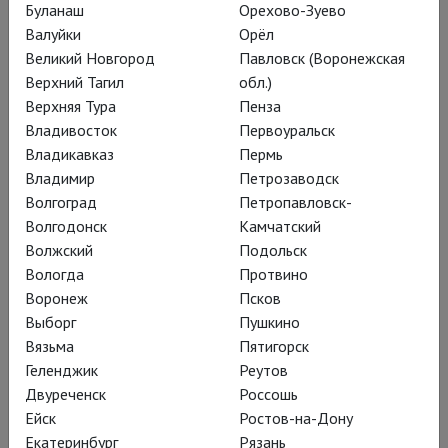
Буланаш
Орехово-Зуево
Валуйки
Орёл
Великий Новгород
Павловск (Воронежская
Верхний Тагил
обл.)
Верхняя Тура
Пенза
Владивосток
Первоуральск
Владикавказ
Пермь
Владимир
Петрозаводск
Волгоград
Петропавловск-
Волгодонск
Камчатский
Волжский
Подольск
Вологда
Протвино
Воронеж
Псков
Выборг
Пушкино
Курентзис: Дон Жуан
Вязьма
Пятигорск
Геленджик
Реутов
Смотреть в кинотеатре
Двуреченск
Россошь
Ейск
Ростов-на-Дону
Екатеринбург
Рязань