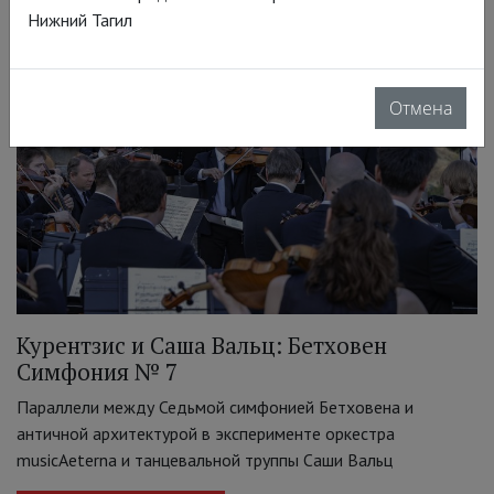
Нижний Тагил
Отмена
Курентзис и Саша Вальц: Бетховен
Симфония № 7
Параллели между Седьмой симфонией Бетховена и
античной архитектурой в эксперименте оркестра
musicAeterna и танцевальной труппы Саши Вальц