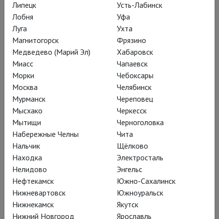
Липецк
Усть-Лабинск
Лобня
Уфа
Луга
Ухта
Магнитогорск
Фрязино
Медведево (Марий Эл)
Хабаровск
Миасс
Чапаевск
Морки
Чебоксары
Москва
Челябинск
Мурманск
Череповец
Мысхако
Черкесск
Мытищи
Черноголовка
Набережные Челны
Чита
Нальчик
Щёлково
Курентзис: Реквием. Верди
Находка
Электросталь
В исполнении солистов, хора и оркестра musicAeterna
Нелидово
Энгельс
Реквием Верди словно возвращается с концертной
Нефтекамск
Южно-Сахалинск
эстрады в храмовое пространство
Нижневартовск
Южноуральск
Нижнекамск
Якутск
Смотреть онлайн за 550 ₽
Нижний Новгород
Ярославль