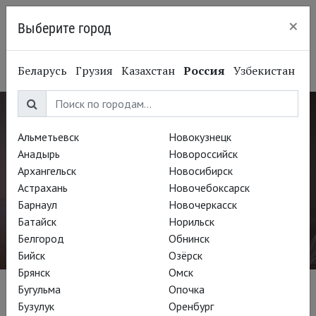
×
Выберите город
Санкт-Петербург
Беларусь
Грузия
Казахстан
Россия
Узбекистан
Альметьевск
Новокузнецк
Анадырь
Новороссийск
Архангельск
Новосибирск
Астрахань
Новочебоксарск
Барнаул
Новочеркасск
Батайск
Норильск
Белгород
Обнинск
Бийск
Озёрск
Брянск
Омск
Бугульма
Опочка
СПЕЦПРОЕКТ THEATREHD
Бузулук
Оренбург