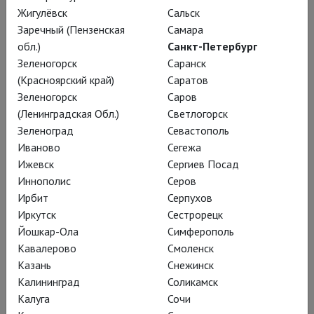
Жигулёвск
Сальск
Невероятному явлению музыкальной и
Заречный (Пензенская
Самара
культурной жизни России и мира, оркестру
обл.)
Санкт-Петербург
musicAeterna 20 лет!
Зеленогорск
Саранск
(Красноярский край)
Саратов
Под руководством
греко-российского
Теодора
Зеленогорск
Саров
Курентзиса musicAeterna каждый раз дарит
(Ленинградская Обл.)
Светлогорск
Зеленоград
Севастополь
новое звучание и новые трактовки великой
Иваново
Сегежа
музыки, заставляя плакать от восторга, вселяя
Ижевск
Сергиев Посад
веру в красоту и силу искусства.
Иннополис
Серов
Ирбит
Серпухов
Их выступления нередко больше напоминают
Иркутск
Сестрорецк
священнодействие и перформанс, чем просто
Йошкар-Ола
Симферополь
Кавалерово
Смоленск
блестящую интерпретацию музыки, и неизменно
Казань
Снежинск
становятся яркими событиями в музыкальной
Калининград
Соликамск
жизни.
Калуга
Сочи