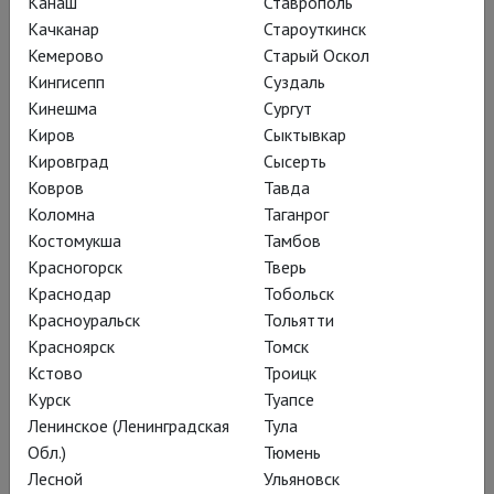
Канаш
Ставрополь
TheatreHD собрал лучшие концерты
Качканар
Староуткинск
musicAeterna:
«Реквием Моцарта», снятый на
Кемерово
Старый Оскол
Кингисепп
Суздаль
Зальцбургском фестивале; атмосферную запись
Кинешма
Сургут
в древнем дельфийском амфитеатре «Курентзис
Киров
Сыктывкар
и Саша Вальц: Бетховен, Симфония № 7»,
Кировград
Сысерть
грандиозный концерт «Курентзис: Малер,
Ковров
Тавда
Симфония № 5» и другие.
Коломна
Таганрог
Костомукша
Тамбов
Красногорск
Тверь
Краснодар
Тобольск
Красноуральск
Тольятти
Красноярск
Томск
Кстово
Троицк
Курск
Туапсе
Ленинское (Ленинградская
Тула
Обл.)
Тюмень
Лесной
Ульяновск