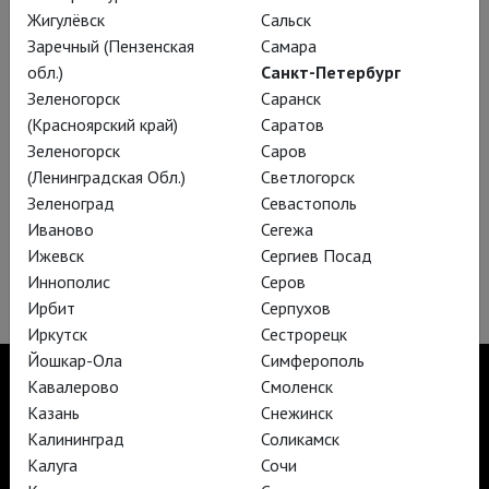
Жигулёвск
Сальск
Заречный (Пензенская
Самара
обл.)
Санкт-Петербург
Зеленогорск
Саранск
(Красноярский край)
Саратов
Зеленогорск
Саров
(Ленинградская Обл.)
Светлогорск
Зеленоград
Севастополь
Иваново
Сегежа
Ижевск
Сергиев Посад
Зальцбург-100: Так поступают все
Иннополис
Серов
Ирбит
Серпухов
Иркутск
Сестрорецк
Йошкар-Ола
Симферополь
Кавалерово
Смоленск
Казань
Снежинск
Калининград
Соликамск
TheatreHD
Калуга
Сочи
TheatreHD Опера
TheatreHD Балет в кино