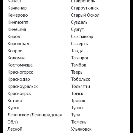
Канаш
Ставрополь
АРТ-ЛЕКТОРИЙ В КИНО
Качканар
Староуткинск
Кемерово
Старый Оскол
Кингисепп
Суздаль
TheatreHD
Кинешма
Сургут
АРТ-ЛЕКТОРИЙ В КИНО
Киров
Сыктывкар
Кировград
Сысерть
Ковров
Тавда
TheatreHD
Коломна
Таганрог
TheatreHD Опера
TheatreHD Балет в кино
Костомукша
Тамбов
АРТ-ЛЕКТОРИЙ В КИНО
Красногорск
Тверь
Краснодар
Тобольск
Красноуральск
Тольятти
TheatreHD
Красноярск
Томск
Кстово
Троицк
Подписаться на рассылку
Поддержать
Курск
Туапсе
Стать волонтёром
Как организовать показ в вашем городе
Ленинское (Ленинградская
Тула
Партнёры
Контакты
Обл.)
Тюмень
Лесной
Ульяновск
© TheatreHD 2026
18+