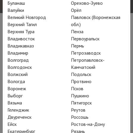
Буланаш
Орехово-Зуево
Валуйки
Орёл
Великий Новгород
Павловск (Воронежская
Постановки
Верхний Тагил
обл.)
Верхняя Тура
Пенза
Владивосток
Первоуральск
Владикавказ
Пермь
Владимир
Петрозаводск
Волгоград
Петропавловск-
Волгодонск
Камчатский
Волжский
Подольск
Вологда
Протвино
Воронеж
Псков
Выборг
Пушкино
Вязьма
Пятигорск
Геленджик
Реутов
Курентзис: Милосердие Тита
Двуреченск
Россошь
Ейск
Ростов-на-Дону
Екатеринбург
Рязань