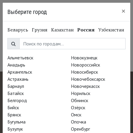
×
Выберите город
Санкт-Петербург
Беларусь
Грузия
Казахстан
Россия
Узбекистан
Марианна Кребасса
Marianne Crebassa
Альметьевск
Новокузнецк
Оперная певица, меццо-сопрано
Анадырь
Новороссийск
Архангельск
Новосибирск
Астрахань
Новочебоксарск
Барнаул
Новочеркасск
Батайск
Норильск
Белгород
Обнинск
Бийск
Озёрск
Брянск
Омск
Бугульма
Опочка
Бузулук
Оренбург