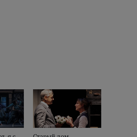
я, я с
Старый дом