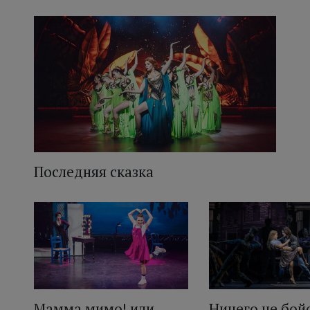
Последняя сказка
Мамма мимо! или
Ничего не бойс