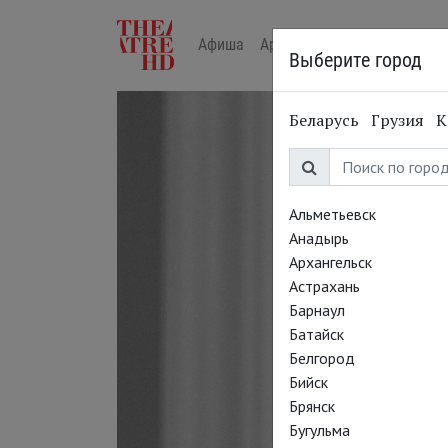
Афиша
Арт-лекторий в кино
Жур
Выберите город
Беларусь
Грузия
К
Альметьевск
Анадырь
Архангельск
Астрахань
Барнаул
Батайск
Белгород
Бийск
Брянск
Бугульма