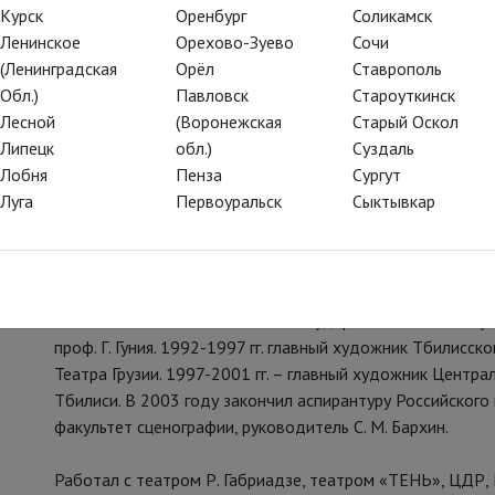
Курск
Оренбург
Соликамск
Ленинское
Орехово-Зуево
Сочи
(Ленинградская
Орёл
Ставрополь
Обл.)
Павловск
Староуткинск
ЗОН
Лесной
(Воронежская
Старый Оскол
Липецк
обл.)
Суздаль
Лобня
Пенза
Сургут
Член ВТО «Союз художников России», член Союза театр
Луга
Первоуральск
Сыктывкар
ассоциации изобразительных искусств АИАП ЮНЕСКО
Родился в 1975 году в Тбилиси (Грузия).
В 1997 г. закончил Тбилисский Государственный институт
проф. Г. Гуния. 1992-1997 гг. главный художник Тбилисс
Театра Грузии. 1997-2001 гг. – главный художник Централ
Тбилиси. В 2003 году закончил аспирантуру Российского
факультет сценографии, руководитель С. М. Бархин.
Работал с театром Р. Габриадзе, театром «ТЕНЬ», ЦДР,