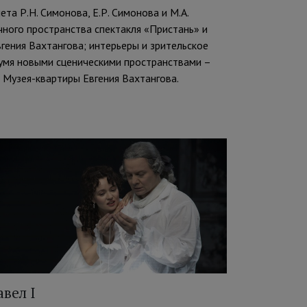
та Р.Н. Симонова, Е.Р. Симонова и М.А.
чного пространства спектакля «Пристань» и
гения Вахтангова; интерьеры и зрительское
вумя новыми сценическими пространствами –
 Музея-квартиры Евгения Вахтангова.
авел I