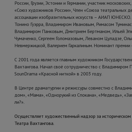
России, Грузии, Эстонии и Германии, участник московских
«Союз художников России», Член «Союза театральных д
ассоциации изобразительных искусств – АИАП ЮНЕСКО. 
Тонино Гуэрра, Владимиром Ивановым, Римасом Тумина
Владимиром Панковым, Дмитрием Бертманом, Ильей Эп
Чумаченко, Сергеем Голомазовым, Леваном Цуладзе, Ол
Невмержицкой, Валерием Гаркалиным. Номинант премии 
С 2001 года является главным художником Государственн
Вахтангова. Начал своё сотрудничество с Владимиром П
SounDrama «Красной ниткой» в 2003 году.
В Центре драматургии и режиссуры совместно с Владим
дом», «Мама», «Однорукий из Спокана», «Медведь», «За
ли?».
Осуществляет художественный надзор за историческом 
Театра Вахтангова.