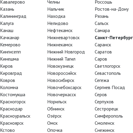
Кавалерово
Челны
Россошь
Казань
Нальчик
Ростов-на-Дону
Калининград
Находка
Рязань
Калуга
Нелидово
Сальск
Канаш
Нефтекамск
Самара
Качканар
Нижневартовск
Санкт-Петербург
Кемерово
Нижнекамск
Саранск
Кингисепп
Нижний Новгород
Саратов
Кинешма
Нижний Тагил
Саров
Киров
Новокузнецк
Светлогорск
Кировград
Новороссийск
Севастополь
Ковров
Новосибирск
Сегежа
Коломна
Новочебоксарск
Сергиев Посад
Костомукша
Новочеркасск
Серов
Красногорск
Норильск
Серпухов
Краснодар
Обнинск
Сестрорецк
Красноуральск
Озёрск
Симферополь
Красноярск
Омск
Смоленск
Кстово
Опочка
Снежинск