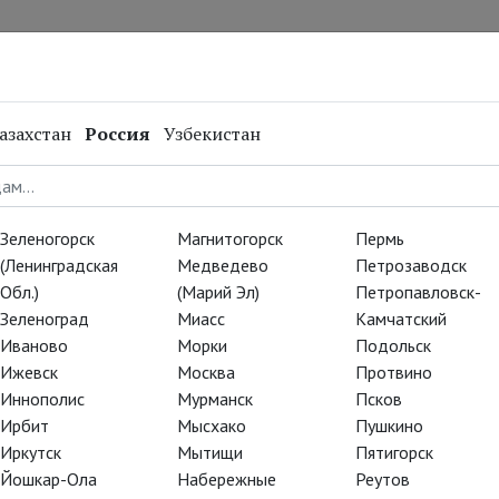
нал
Репертуар
Спецпроекты
Онлайн
азахстан
Россия
Узбекистан
Зеленогорск
Магнитогорск
Пермь
(Ленинградская
Медведево
Петрозаводск
Обл.)
(Марий Эл)
Петропавловск-
Зеленоград
Миасс
Камчатский
Иваново
Морки
Подольск
Ижевск
Москва
Протвино
Иннополис
Мурманск
Псков
Ирбит
Мысхако
Пушкино
Иркутск
Мытищи
Пятигорск
Йошкар-Ола
Набережные
Реутов