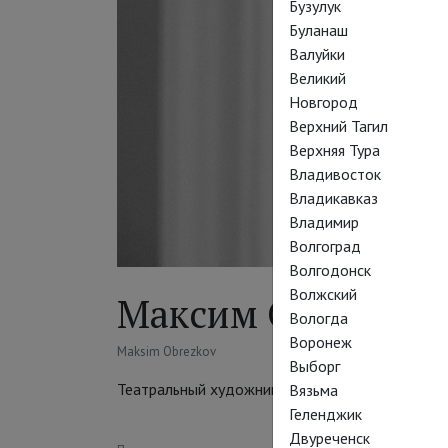
Бузулук
Буланаш
Валуйки
Великий
Новгород
Верхний Тагил
Верхняя Тура
Владивосток
Владикавказ
Владимир
Волгоград
Волгодонск
Волжский
Максим Обрезков
Вологда
Воронеж
Maksim Obrezkov
Выборг
Театральный художник
Вязьма
Геленджик
Двуреченск