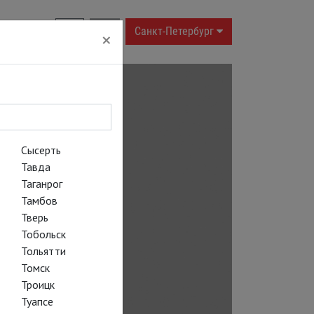
RU
|
EN
Санкт-Петербург
×
Сысерть
Тавда
Таганрог
Тамбов
Тверь
Тобольск
Тольятти
Томск
Троицк
Туапсе