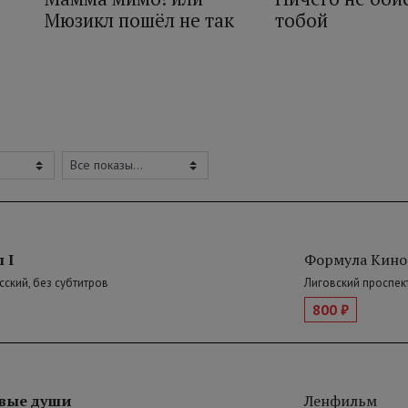
Мюзикл пошёл не так
тобой
 I
Формула Кино
усский, без субтитров
Лиговский проспект
800 ₽
вые души
Ленфильм