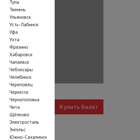
Тула
Тюмень
Ульяновск
Усть-Лабинск
Уфа
Ухта
Фрязино
Хабаровск
Чапаевск
Чебоксары
Челябинск
Череповец
Черкесск
Черноголовка
Купить билет
Чита
Щёлково
Электросталь
Энгельс
Южно-Сахалинск