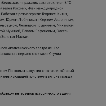
, тбилисских и пражских выставок, член ВТО
еятелей России», Член международной
Работал с режиссерами: Георгием Кития,
сом, Юрием Любимовым, Сергеем Алдониным,
ельбаумом, Леонидом Трушкиным, Михаилом
ьгой Мухиной, Павлом Сафоновым, Олесей
«Золотая Маска».
ого Академического театра им. Евг.
анковым с первого спектакля Студии
иром Панковым выпустил спектакли: «Старый
гнанных лошадей пристреливают, не правда
обликом интерьеров исторического здания