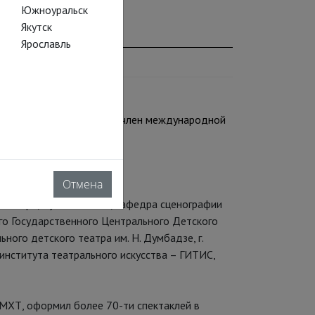
Южноуральск
Якутск
Ярославль
альных деятелей России, член международной
Отмена
 театра, музыки и кино, кафедра сценографии
кого Государственного Центрального Детского
ьного детского театра им. Н. Думбадзе, г.
 института театрального искусства – ГИТИС,
 МХТ, оформил более 70-ти спектаклей в