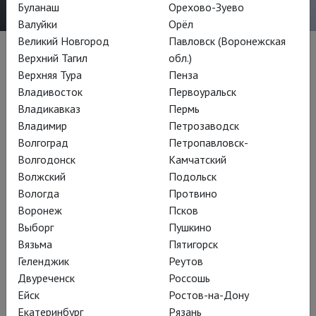
Буланаш
Орехово-Зуево
Валуйки
Орёл
Великий Новгород
Павловск (Воронежская
Постановки
Верхний Тагил
обл.)
Верхняя Тура
Пенза
Владивосток
Первоуральск
Владикавказ
Пермь
Владимир
Петрозаводск
Волгоград
Петропавловск-
Волгодонск
Камчатский
Волжский
Подольск
Вологда
Протвино
Воронеж
Псков
Выборг
Пушкино
Вязьма
Пятигорск
Геленджик
Реутов
Брегенцский фестиваль: Мадам
Двуреченск
Россошь
Баттерфляй
Ейск
Ростов-на-Дону
Екатеринбург
Рязань