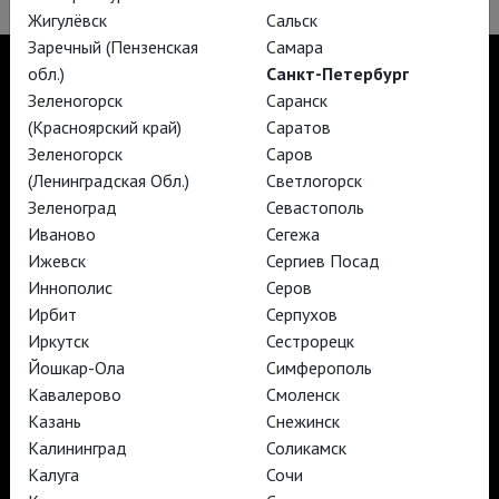
Жигулёвск
Сальск
Заречный (Пензенская
Самара
обл.)
Санкт-Петербург
Зеленогорск
Саранск
(Красноярский край)
Саратов
TheatreHD
Зеленогорск
Саров
TheatreHD Опера
(Ленинградская Обл.)
Светлогорск
TheatreHD Балет в кино
АРТ-ЛЕКТОРИЙ В КИНО
Зеленоград
Севастополь
Иваново
Сегежа
Ижевск
Сергиев Посад
TheatreHD
Иннополис
Серов
АРТ-ЛЕКТОРИЙ В КИНО
Ирбит
Серпухов
Иркутск
Сестрорецк
Йошкар-Ола
Симферополь
TheatreHD
Кавалерово
Смоленск
TheatreHD Опера
Казань
Снежинск
TheatreHD Балет в кино
АРТ-ЛЕКТОРИЙ В КИНО
Калининград
Соликамск
Калуга
Сочи