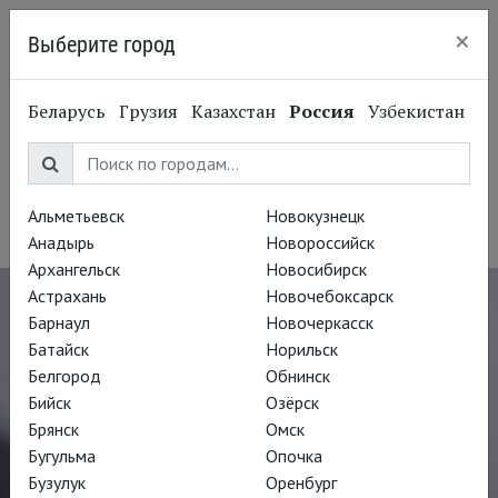
×
Выберите город
Санкт-Петербург
Беларусь
Грузия
Казахстан
Россия
Узбекистан
Брайан Маллиган
Brian Mulligan
Альметьевск
Новокузнецк
Оперный певец, баритон
Анадырь
Новороссийск
Архангельск
Новосибирск
Астрахань
Новочебоксарск
Барнаул
Новочеркасск
Батайск
Норильск
Белгород
Обнинск
Бийск
Озёрск
Брянск
Омск
Бугульма
Опочка
Бузулук
Оренбург