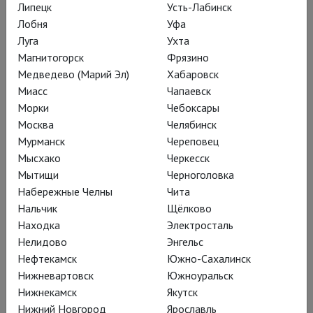
Липецк
Усть-Лабинск
Лобня
Уфа
Глубоко исследуя свои роли, Энтони Шер записывает
Луга
Ухта
работу над ними от замысла до воплощения. Ричарду III
Магнитогорск
Фрязино
посвящена его книга «Год короля» (1985), постановке «Тит
Медведево (Марий Эл)
Хабаровск
Андроник» - «Воза Шекспир: Тит Андроник в Южной
Миасс
Чапаевск
Африке» (с Грегори Дораном, 1997), роли Фальстафа - «Год
Морки
Чебоксары
толстого рыцаря» (2015 г.), королю Лиру - «Год безумного
Москва
Челябинск
короля» (2018 г.). Последняя книга получила Театральную
Мурманск
Череповец
книжную премию 2019 года, присуждаемую Обществом
Мысхако
Черкесск
театральных исследований. Книги проиллюстрированы
Мытищи
Черноголовка
рисунками самого Шера.
Набережные Челны
Чита
Нальчик
Щёлково
Сэр Энтони Шер умер от рака в своем доме в Стратфорде-
Находка
Электросталь
на-Эйвоне 2 декабря 2021 года в возрасте 72 лет.
Нелидово
Энгельс
Нефтекамск
Южно-Сахалинск
Нижневартовск
Южноуральск
Постановки
Нижнекамск
Якутск
Нижний Новгород
Ярославль