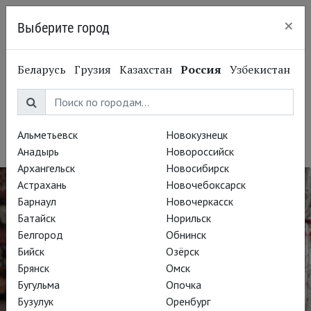
×
Выберите город
Санкт-Петербург
Беларусь
Грузия
Казахстан
Россия
Узбекистан
Энтони Шер
Antony Sher
Альметьевск
Новокузнецк
Актер
Анадырь
Новороссийск
Архангельск
Новосибирск
Астрахань
Новочебоксарск
Барнаул
Новочеркасск
Батайск
Норильск
Белгород
Обнинск
Бийск
Озёрск
Брянск
Омск
Бугульма
Опочка
Бузулук
Оренбург