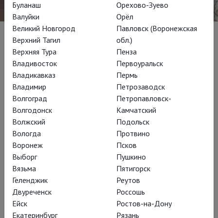
Буланаш
Орехово-Зуево
Валуйки
Орёл
Великий Новгород
Павловск (Воронежская
Верхний Тагил
обл.)
Биография
Верхняя Тура
Пенза
Владивосток
Первоуральск
Любимый актер тогда - принца Чарльза, а ныне - короля
Владикавказ
Пермь
Карла III, и рыцарь-командор ордена Британской империи,
Владимир
Петрозаводск
он родился в литовской еврейской семье в Кейптауне
Волгоград
Петропавловск-
(Южная Африка) и стал гражданином Великобритании в
Волгодонск
Камчатский
1979 году, когда ему было уже тридцать лет. Этому
Волжский
Подольск
предшествовала обязательная служба в Силах обороны
Вологда
Протвино
Южной Африки и отказ на прослушивании в лондонской
Воронеж
Псков
Центральной школе речи и драмы и Королевской академии
Выборг
Пушкино
драматического искусства (RADA) в 1968 году.
Вязьма
Пятигорск
Геленджик
Реутов
С 1969 по 1971 год Энтони Шер учился в Академии
Двуреченск
Россошь
драматического искусства Уэббера Дугласа, а затем
Ейск
Ростов-на-Дону
прошел годичный курс последипломного образования,
Екатеринбург
Рязань