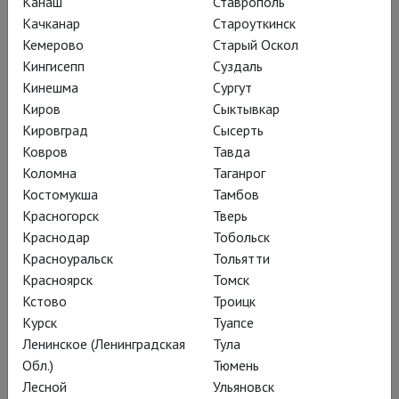
Канаш
Ставрополь
был номинирован на премию Оливье еще два раза.
Качканар
Староуткинск
Кемерово
Старый Оскол
Среди его ролей в театре были Шейлок, Мальволио, Вендис
Кингисепп
Суздаль
в «Трагедии мстителя», Яго, Макбет, Леонт, Просперо.
Кинешма
Сургут
Последние роли на сцене RSC - Фальстаф в «Генрих IV,
Киров
Сыктывкар
часть 1» и «Генрих IV, часть 2» в 2014 году и главная роль в
Кировград
Сысерть
«Короле Лире» в 2016 году. Оба спектакля поставил
Ковров
Тавда
Грегори Доран.
Коломна
Таганрог
Костомукша
Тамбов
Энтони Шер активно снимался в кино. В его фильмографии -
Красногорск
Тверь
«Янки» (Yanks, 1979 г.), «Супермен 2» (Superman II, 1980 г.),
Краснодар
Тобольск
«Шейди» (Shadey, 1985 г.), «Ветер в ивах» (The Wind in the
Красноуральск
Тольятти
Willows, 1996 г.), роль Бенджамина Дизраэли в фильме
Красноярск
Томск
«Миссис Браун» (Mrs Brown, 1997 г.), «Влюбленный
Кстово
Троицк
Шекспир» (Shakespeare in Love, 1998 г.) и др. Также Энтони
Курск
Туапсе
Шера можно увидеть в роли обезумевшего Траина в
Ленинское (Ленинградская
Тула
режиссерской версии фильма Питера Джексона «Хоббит:
Обл.)
Тюмень
Пустошь Смауга» (The Hobbit: The Desolation of Smaug,
Лесной
Ульяновск
2013 г.).