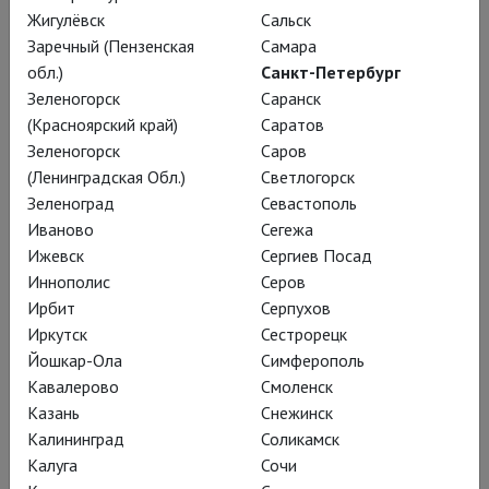
проводимом совместно факультетом драмы
Жигулёвск
Сальск
Манчестерского университета и Манчестерской
Заречный (Пензенская
Самара
театральной школой.
обл.)
Санкт-Петербург
Зеленогорск
Саранск
Его шекспировская карьера началась в RSC в 1982 году с
(Красноярский край)
Саратов
роли шута в «Короле Лире». Главный же прорыв произошел
Зеленогорск
Саров
два года спустя, когда Энтони Шер исполнил главную роль
(Ленинградская Обл.)
Светлогорск
в «Ричарде III» в постановке Билл Александера. В своей
Зеленоград
Севастополь
актерской трактовке роли Энтони Шер ушел от
Иваново
Сегежа
политических аллюзий, волновавших его
Ижевск
Сергиев Посад
предшественников, и показал сущность убийцы, чья
Иннополис
Серов
личность находится под глубоким и опасным воздействием
Ирбит
Серпухов
его болезни и физической формы. Это принесло актеру
Иркутск
Сестрорецк
восторг от не слишком щедрой на похвалы английской
Йошкар-Ола
Симферополь
критики и премию Лоуренса Оливье.
Кавалерово
Смоленск
Казань
Снежинск
Вторую премию Лоуренса Оливье Энтони Шер получил в
Калининград
Соликамск
1997 году за роль Стэнли Спенсера в драме «Стэнли» на
Калуга
Сочи
сцене Национального театра. Впоследствии Энтони Шер