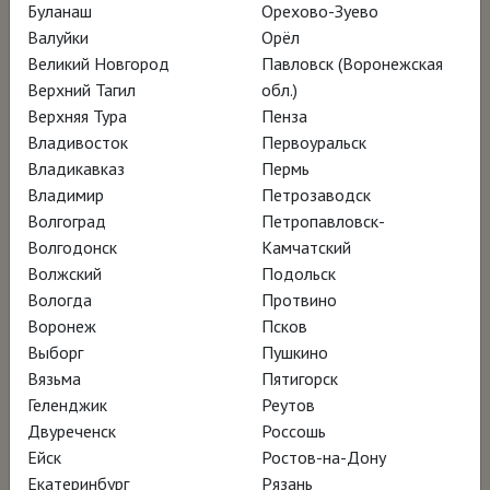
Буланаш
Орехово-Зуево
Режиссёр Гленн Холстен
Валуйки
Орёл
Великий Новгород
Павловск (Воронежская
Верхний Тагил
обл.)
Эндрю Уайет (1917–2009) – один из самых
Верхняя Тура
Пенза
известных, но в то же время загадочных
Владивосток
Первоуральск
американских художников XX века и автор
Владикавказ
Пермь
Владимир
Петрозаводск
знаковой картины «Мир Кристины». Любовь
Волгоград
Петропавловск-
к искусству досталась ему от отца Ньюэлла
Волгодонск
Камчатский
Конверса Уайета, выдающегося
Волжский
Подольск
иллюстратора детских книг, чьи рисунки
Вологда
Протвино
Воронеж
Псков
вдохновляли создателя «Звездных войн»
Выборг
Пушкино
Джорджа Лукаса. Эта же творческая искра
Вязьма
Пятигорск
продолжила гореть в его сыне
Джейми
,
Геленджик
Реутов
сохраняя незыблемое наследие семьи
Двуреченск
Россошь
Ейск
Ростов-на-Дону
Уайетов.
Екатеринбург
Рязань