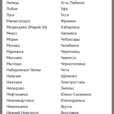
лекция Кирилла Светлякова
Липецк
Усть-Лабинск
Лобня
Уфа
Луга
Ухта
Смотреть онлайн за 370 ₽
Магнитогорск
Фрязино
Медведево (Марий Эл)
Хабаровск
Миасс
Чапаевск
Морки
Чебоксары
Москва
Челябинск
Мурманск
Череповец
Мысхако
Черкесск
Мытищи
Черноголовка
Набережные Челны
Чита
Нальчик
Щёлково
Находка
Электросталь
Нелидово
Энгельс
Нефтекамск
Южно-Сахалинск
Нижневартовск
Южноуральск
Нижнекамск
Якутск
Нижний Новгород
Ярославль