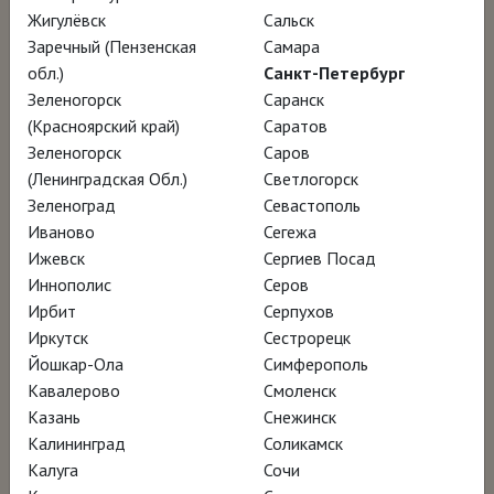
Жигулёвск
Сальск
Эндрю работал в стиле «магического
Заречный (Пензенская
Самара
реализма»: писал по памяти и, накладывая
обл.)
Санкт-Петербург
Зеленогорск
Саранск
на деревянную доску один слой темперы за
(Красноярский край)
Саратов
другим, запечатлевал застывшие
Зеленогорск
Саров
мгновения на таких картинах, как
(Ленинградская Обл.)
Светлогорск
«Апрельский ветер» и «Косы». Героями его
Зеленоград
Севастополь
Иваново
Сегежа
произведений становились друзья, соседи,
Ижевск
Сергиев Посад
окрестные дома и даже природа штата Мэн,
Иннополис
Серов
где жил художник. Выставки картин Уайета
Ирбит
Серпухов
всегда пользовались огромной
Иркутск
Сестрорецк
Йошкар-Ола
Симферополь
популярностью, в 1949 году Музей
Кавалерово
Смоленск
современного искусства (МоМА) в Нью-
Казань
Снежинск
Йорке приобрёл в коллекцию «Мир
Калининград
Соликамск
Кристины», а режиссёр Андрей Тарковский
Калуга
Сочи