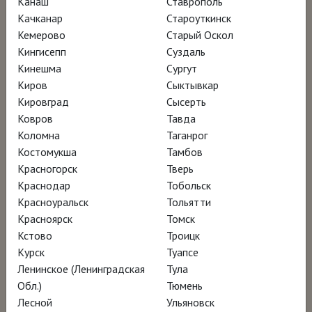
Канаш
Ставрополь
вдохновлялся атмосферой и образностью
Качканар
Староуткинск
его произведений.
Кемерово
Старый Оскол
Кингисепп
Суздаль
«Я хочу показать американцам, что такое
Кинешма
Сургут
Киров
Сыктывкар
Америка», – заявлял Эндрю Уайет, и
Кировград
Сысерть
неповторимая эстетика его «магического
Ковров
Тавда
реализма» сделала образы художника
Коломна
Таганрог
мгновенно узнаваемыми. Данный
Костомукша
Тамбов
Красногорск
Тверь
биографический фильм создаёт портрет
Краснодар
Тобольск
художника через архивные материалы,
Красноуральск
Тольятти
интервью его близких и, конечно, через его
Красноярск
Томск
картины и природы тех мест, где они были
Кстово
Троицк
Курск
Туапсе
написаны.
Ленинское (Ленинградская
Тула
Обл.)
Тюмень
Магический реализм Эндрю Уайета:
Лесной
Ульяновск