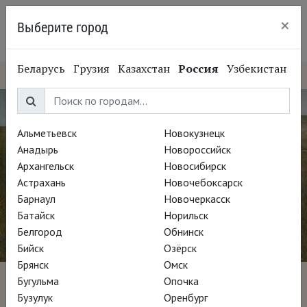
×
Выберите город
Санкт-Петербург
Беларусь
Грузия
Казахстан
Россия
Узбекистан
Альметьевск
Новокузнецк
Анадырь
Новороссийск
Архангельск
Новосибирск
Астрахань
Новочебоксарск
Барнаул
Новочеркасск
Батайск
Норильск
Белгород
Обнинск
Бийск
Озёрск
Брянск
Омск
Бугульма
Опочка
Мир Эндрю Уайета
Бузулук
Оренбург