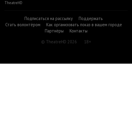
TheatreHD
Подписаться на рассылку
Поддержать
Стать волонтёром
Как организовать показ в вашем городе
Партнёры
Контакты
© TheatreHD 2026
18+