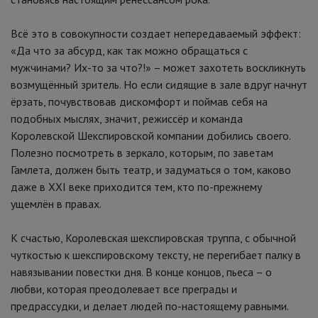
Всё это в совокупности создает непередаваемый эффект:
«Да что за абсурд, как так можно обращаться с
мужчинами? Их-то за что?!» – может захотеть воскликнуть
возмущённый зритель. Но если сидящие в зале вдруг начнут
ёрзать, почувствовав дискомфорт и поймав себя на
подобных мыслях, значит, режиссёр и команда
Королевской Шекспировской компании добились своего.
Полезно посмотреть в зеркало, которым, по заветам
Гамлета, должен быть театр, и задуматься о том, каково
даже в XXI веке приходится тем, кто по-прежнему
ущемлён в правах.
К счастью, Королевская шекспировская труппа, с обычной
чуткостью к шекспировскому тексту, не перегибает палку в
навязывании повестки дня. В конце концов, пьеса – о
любви, которая преодолевает все преграды и
предрассудки, и делает людей по-настоящему равными.