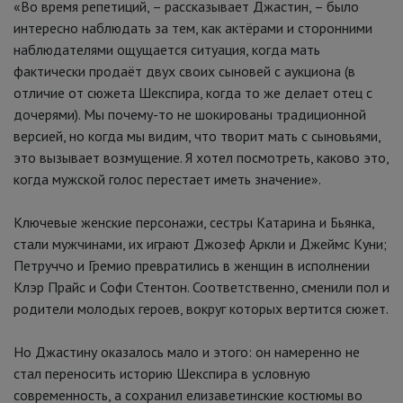
«Во время репетиций, – рассказывает Джастин, – было
интересно наблюдать за тем, как актёрами и сторонними
наблюдателями ощущается ситуация, когда мать
фактически продаёт двух своих сыновей с аукциона (в
отличие от сюжета Шекспира, когда то же делает отец с
дочерями). Мы почему-то не шокированы традиционной
версией, но когда мы видим, что творит мать с сыновьями,
это вызывает возмущение. Я хотел посмотреть, каково это,
когда мужской голос перестает иметь значение».
Ключевые женские персонажи, сестры Катарина и Бьянка,
стали мужчинами, их играют Джозеф Аркли и Джеймс Куни;
Петруччо и Гремио превратились в женщин в исполнении
Клэр Прайс и Софи Стентон. Соответственно, сменили пол и
родители молодых героев, вокруг которых вертится сюжет.
Но Джастину оказалось мало и этого: он намеренно не
стал переносить историю Шекспира в условную
современность, а сохранил елизаветинские костюмы во