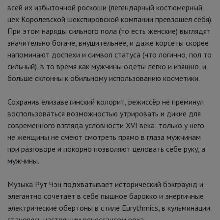
всей их избыточной роскоши (легендарный костюмерный
цех Королевской шекспировской компании превзошёл себя).
При этом наряды сильного пола (то есть женские) выглядят
значительно богаче, внушительнее, и даже корсеты скорее
напоминают доспехи и символ статуса (что логично, пол то
сильный), в то время как мужчины одеты легко и изящно, и
больше склонны к обильному использованию косметики.
Сохранив елизаветинский колорит, режиссёр не преминул
воспользоваться возможностью утрировать и дикие для
современного взгляда условности XVI века: только у него
не женщины не смеют смотреть прямо в глаза мужчинам
при разговоре и покорно позволяют целовать себе руку, а
мужчины.
Музыка Рут Чэн подхватывает исторический бэкграунд и
элегантно сочетает в себе пышное барокко и энергичные
электрические обертоны в стиле Eurythmics, в кульминации
становясь настоящим ренессансом рока.