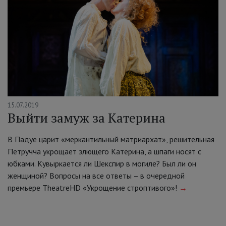
15.07.2019
Выйти замуж за Катерина
В Падуе царит «меркантильный матриархат», решительная
Петручча укрощает злющего Катерина, а шпаги носят с
юбками. Кувыркается ли Шекспир в могиле? Был ли он
женщиной? Вопросы на все ответы – в очередной
премьере TheatreHD «Укрощение строптивого»!
→