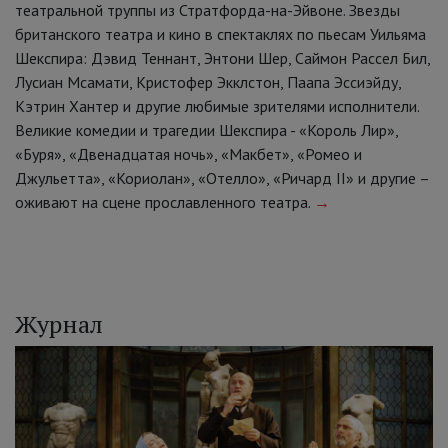
театральной труппы из Стратфорда-на-Эйвоне. Звезды
британского театра и кино в спектаклях по пьесам Уильяма
Шекспира: Дэвид Теннант, Энтони Шер, Саймон Рассел Бил,
Лусиан Мсамати, Кристофер Экклстон, Паапа Эссиэйду,
Кэтрин Хантер и другие любимые зрителями исполнители.
Великие комедии и трагедии Шекспира - «Король Лир»,
«Буря», «Двенадцатая ночь», «Макбет», «Ромео и
Джульетта», «Кориолан», «Отелло», «Ричард II» и другие –
оживают на сцене прославленного театра.
→
Журнал