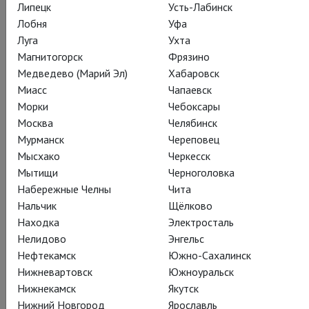
Липецк
Усть-Лабинск
СОСТАВ
СОЗДАТЕЛИ
О СПЕКТАКЛЕ
СПЕЦПРОЕКТ
Лобня
Уфа
Луга
Ухта
ЖУРНАЛ
КАДРЫ
ТЕАТР
Магнитогорск
Фрязино
Медведево (Марий Эл)
Хабаровск
Миасс
Чапаевск
Действующие лица и исполнители
Морки
Чебоксары
Москва
Челябинск
Мурманск
Череповец
Мысхако
Черкесск
Катерин
Мытищи
Черноголовка
Джозеф Аркли
Набережные Челны
Чита
Нальчик
Щёлково
Находка
Электросталь
Нелидово
Энгельс
Нефтекамск
Южно-Сахалинск
Нижневартовск
Южноуральск
Петручча
Нижнекамск
Якутск
Клэр Прайс
Нижний Новгород
Ярославль