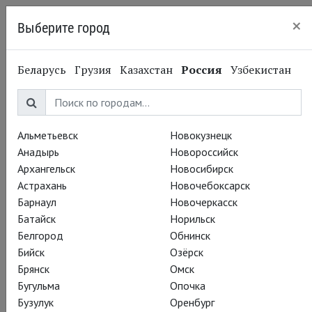
×
Выберите город
Санкт-Петербург
Беларусь
Грузия
Казахстан
Россия
Узбекистан
Альметьевск
Новокузнецк
Анадырь
Новороссийск
Архангельск
Новосибирск
Астрахань
Новочебоксарск
Барнаул
Новочеркасск
Батайск
Норильск
Белгород
Обнинск
Бийск
Озёрск
Брянск
Омск
Бугульма
Опочка
Бузулук
Оренбург