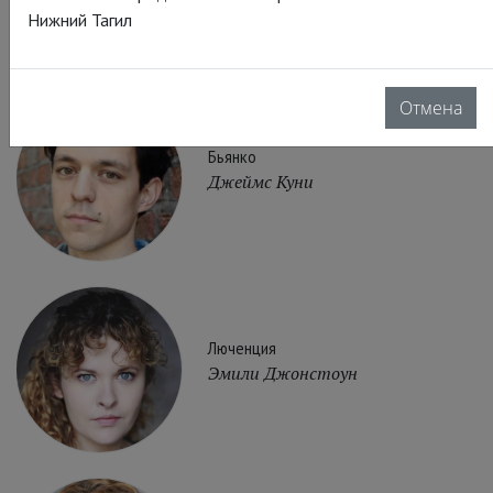
Нижний Тагил
Отмена
Бьянко
Джеймс Куни
Люченция
Эмили Джонстоун