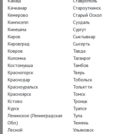
Канаш
Ставрополь
муженька, и обретает гармонию в послушании, становится
Качканар
Староуткинск
непростой задачей. Вместо дочери – сын, вместо отца –
Кемерово
Старый Оскол
мать, вместо мужа – жена… Режиссёр переворачивает
Кингисепп
Суздаль
сюжет Барда с ног на голову, и помещает энергичную
Кинешма
Сургут
историю о запутанных путях любви в мир победившего
Киров
Сыктывкар
матриархата, чтобы по-новому взглянуть на проблемы
Кировград
Сысерть
гендерной иерархии и власти.
Ковров
Тавда
Коломна
Таганрог
Костомукша
Тамбов
Красногорск
Тверь
Смотреть онлайн за 550 ₽
Краснодар
Тобольск
Красноуральск
Тольятти
Красноярск
Томск
Поделиться:
Кстово
Троицк
Курск
Туапсе
Ленинское (Ленинградская
Тула
Подписаться на рассылку
Обл.)
Тюмень
Лесной
Ульяновск