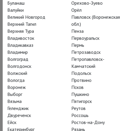
Буланаш
Орехово-Зуево
Валуйки
Орёл
Великий Новгород
Павловск (Воронежская
Верхний Тагил
обл.)
Верхняя Тура
Пенза
Владивосток
Первоуральск
Владикавказ
Пермь
Владимир
Петрозаводск
Волгоград
Петропавловск-
Волгодонск
Камчатский
Волжский
Подольск
Вологда
Протвино
Воронеж
Псков
Выборг
Пушкино
Вязьма
Пятигорск
Геленджик
Реутов
Двуреченск
Россошь
Ейск
Ростов-на-Дону
Екатеринбург
Рязань