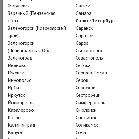
Жигулёвск
Сальск
Заречный (Пензенская
Самара
обл.)
Санкт-Петербург
Зеленогорск (Красноярский
Саранск
край)
Саратов
Уильям Шекспир
Зеленогорск
Саров
Укрощение
(Ленинградская Обл.)
Светлогорск
Зеленоград
Севастополь
строптивого
Иваново
Сегежа
Ижевск
Сергиев Посад
RSC: The Taming of the Shrew
Иннополис
Серов
Ирбит
Серпухов
Гендерный перевёртыш самой
Иркутск
Сестрорецк
противоречивой пьесы Шекспира
Йошкар-Ола
Симферополь
Кавалерово
Смоленск
Из-за радикальной смены пола всех действующих лиц в
Казань
Снежинск
новой постановке, описать канву комедии о том, как
Калининград
Соликамск
своенравная и острая на язычок девушка проходит
Калуга
Сочи
«воспитание» в доме канонично патриархального