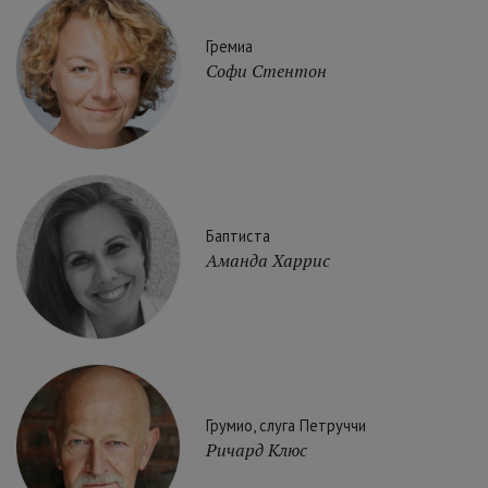
Гремиа
Софи Стентон
Баптиста
Аманда Харрис
Грумио, слуга Петруччи
Ричард Клюс