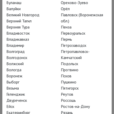
Буланаш
Орехово-Зуево
Валуйки
Орёл
Великий Новгород
Павловск (Воронежская
Верхний Тагил
обл.)
Верхняя Тура
Пенза
Владивосток
Первоуральск
Владикавказ
Пермь
Владимир
Петрозаводск
Волгоград
Петропавловск-
Волгодонск
Камчатский
Волжский
Подольск
Вологда
Протвино
Воронеж
Псков
Выборг
Пушкино
Вязьма
Пятигорск
Геленджик
Реутов
Двуреченск
Россошь
Ейск
Ростов-на-Дону
Екатеринбург
Рязань