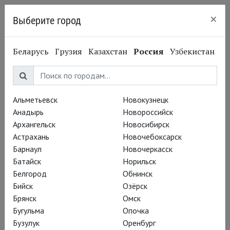
×
Выберите город
Санкт-Петербург
Беларусь
Грузия
Казахстан
Россия
Узбекистан
Альметьевск
Новокузнецк
Анадырь
Новороссийск
Архангельск
Новосибирск
Астрахань
Новочебоксарск
Барнаул
Новочеркасск
Батайск
Норильск
Белгород
Обнинск
Бийск
Озёрск
Брянск
Омск
Бугульма
Опочка
Бузулук
Оренбург