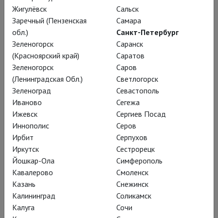
Жигулёвск
Сальск
Заречный (Пензенская
Самара
обл.)
Санкт-Петербург
Зеленогорск
Саранск
(Красноярский край)
Саратов
Публичное
Зеленогорск
Саров
(Ленинградская Обл.)
Светлогорск
обсуждение
Зеленоград
Севастополь
Иваново
Сегежа
программы
Ижевск
Сергиев Посад
Иннополис
Серов
Context.Film в
Ирбит
Серпухов
Третьяковской галерее
Иркутск
Сестрорецк
Йошкар-Ола
Симферополь
Кавалерово
Смоленск
Public Talk on the Context.Film program at the Tretyakov Gallery
Казань
Снежинск
Калининград
Соликамск
Калуга
Сочи