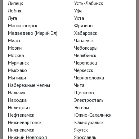
Липецк
Усть-Лабинск
Лобня
Уфа
Луга
Ухта
Модератор встречи
Магнитогорск
Фрязино
Дина Верютина
Медведево (Марий Эл)
Хабаровск
Миасс
Чапаевск
Морки
Чебоксары
Москва
Челябинск
Мурманск
Череповец
О фильме
Мысхако
Черкесск
3 декабря в рамках программы Context.Film
Мытищи
Черноголовка
кинорежиссёры, хореографы и данс-критики провели
Набережные Челны
Чита
паблик-ток, на котором поговорили о презентации танца в
Нальчик
Щёлково
кино, о том, как эти два вида искусства могут
Находка
Электросталь
взаимодействовать друг с другом, дополнять или вступать
Нелидово
Энгельс
в дискуссию, создавая новую форму как танцевального, так
Нефтекамск
Южно-Сахалинск
и художественного киноязыка – Кинотанец.
Нижневартовск
Южноуральск
Нижнекамск
Якутск
Совместно с партнёром публичной программы фестиваля
Нижний Новгород
Ярославль