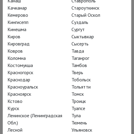
Канаш
Ставрополь
Качканар
Староуткинск
Кемерово
Старый Оскол
Поделиться:
Кингисепп
Суздаль
Кинешма
Сургут
Киров
Сыктывкар
Подписаться на рассылку
Кировград
Сысерть
Ковров
Тавда
Коломна
Таганрог
СОЗДАТЕЛИ
О ФИЛЬМЕ
Костомукша
Тамбов
Красногорск
Тверь
Краснодар
Тобольск
Красноуральск
Тольятти
Над фильмом работали
Красноярск
Томск
Кстово
Троицк
Курск
Туапсе
Участники паблик-тока
Ленинское (Ленинградская
Тула
Андрей Сильвестров
,
Лейла Гучмазова
,
Елена
Обл.)
Тюмень
Скрипкина
,
Оксана Ковалёва
Лесной
Ульяновск