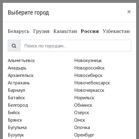
×
Выберите город
Санкт-Петербург
Беларусь
Грузия
Казахстан
Россия
Узбекистан
Альметьевск
Новокузнецк
Анадырь
Новороссийск
Архангельск
Новосибирск
Астрахань
Новочебоксарск
Барнаул
Новочеркасск
Батайск
Норильск
Белгород
Обнинск
Бийск
Озёрск
Брянск
Омск
Бугульма
Опочка
Бузулук
Оренбург