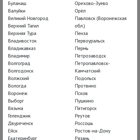
Загадки Леонардо да
Буланаш
Орехово-Зуево
Валуйки
Орёл
Винчи: диалог с арт-
Великий Новгород
Павловск (Воронежская
Верхний Тагил
обл.)
экспертом из Рима
Верхняя Тура
Пенза
Владивосток
Первоуральск
Mysteries of Leonardo da Vinci: A dialogue with an art expert from Rome
Владикавказ
Пермь
Владимир
Петрозаводск
Волгоград
Петропавловск-
Леонардо да Винчи – гений Ренессанса, человек,
Волгодонск
Камчатский
опередивший время, возможно, самый великий художник
Волжский
Подольск
всех времен. Работы Леонардо, ставшие бесценными еще
Вологда
Протвино
при его жизни, разбросаны по миру, и собрать их в одном
Воронеж
Псков
месте – удача невероятная.
Выборг
Пушкино
Выставки, подобные той, что прошла в лондонской
Вязьма
Пятигорск
Национальной галерее, остаются в истории навсегда, но
Геленджик
Реутов
попасть на них обычно удается немногим счастливчикам.
Двуреченск
Россошь
Благодаря фильму «Леонардо HD» увидеть выставку в
Ейск
Ростов-на-Дону
невероятном качестве могут все желающие, а благодаря
Екатеринбург
Рязань