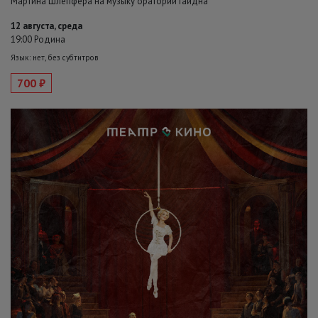
Мартина Шлепфера на музыку оратории Гайдна
12 августа, среда
19:00 Родина
Язык: нет, без субтитров
700 ₽